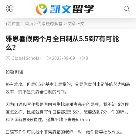
当前位置：
首页
>
代考疑虑解答
> 文章正文
雅思暑假两个月全日制从5.5到7有可能
么？
Global Scholar
2023-06-09
8
如题 谢谢
略有难度。但是6.5分基本上是稳的，只要你肯付出足够的努力和高
效率，而不是只靠全日制的时间。
因为口语和写作都是国内考生比较难考高分的两项，我不知道你程
度怎么样，比如就算写作口语都是5.5分，想要达到7分，你的听力
和阅读就要8分稳住，这样平均下来是6.75≈7
口语写作你可以找个非常靠谱的老师一对一给你指导批改作文。