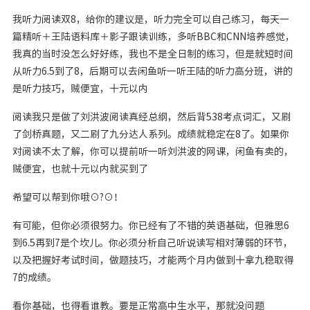
我听力阅读双8，给你的建议是，听力完全可以自己练习，每天一
篇精听＋王陆语料库＋影子跟读训练，多听BBC和CNN培养感觉，
我真的当时没怎么好好练，我也不是全日制的练习，但是就短时间
从听力6.5到了8，后期可以去闲鱼听一听王陆的听力高分班，讲的
是听力技巧，贼便宜，十元以内
阅读我只是做了刘洪波阅读真经总纲，然后背538考点词汇，又刷
了剑桥真题，又二刷了九分达人系列。成绩就稳定在8了。如果你
对阅读不太了解，你可以提前听一听刘洪波的网课，闲鱼有卖的，
贼便宜，也就十元以内就买到了
希望可以帮到你哦⊙?⊙！
有可能，但你必须很努力。你已经有了不错的英语基础，但雅思6
到6.5再到7是个坎儿。你必须分析自己听说读写相对薄弱的环节，
以及把握好考试时间，做题技巧，才能两个月内做到十拿九稳取得
7的成绩。
看你基础，也得看谁教。要是正常高中生水平，那就没问题