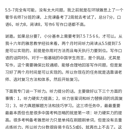
5.5-7完全有可能，没有太大问题，我之前就是在环球雅思上了一个
奢华名师7分班的课，上完课备考了2周就去考试了，总分7分，口
语6，听力8，阅读8，写作6 写作口语都不高。
谢邀。如果总分要7，小分基本上需要考到7.5 7.5 6 6，才可以。从
我十六年的雅思教学经验来看，两个月时间听力阅读从5.5提到7.5
是可以实现的，前提是你用对方法而且每天执行力要到位。写作口
语的话同时6，对于一般基础的中国学生而言，是个挑战，尤其是
写作，这个需要确保比较通顺、能够合理地回答写作问题，但是复
习好了两个月时间是可以实现的。所以你现在的任务就是选靠谱老
师、选对复习方法和体系，然后开始复习。
下面我专门说一下听力。听力提分的话，主要做好以下三个方面的
事情：1，听力硬实力提高；2，听力答案词和听力替换词的巩固复
习；3，听力真题解题方法和技巧学习。这三项任务中，最最重要
最最本质但也是很多中国考鸭忽略的就是第一项：听力硬实力的提
高。很多考鸭备考雅思听力只是单纯在刷题刷单词，但是没有去重
点练听力，所以听力分数很容易卡在5.5或6，就再也上不去了。这