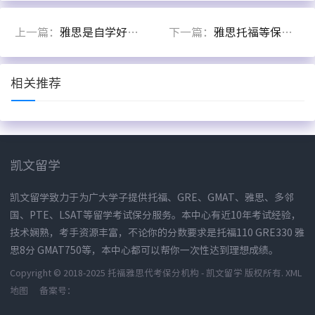
上一篇：
雅思是自学好还是报班？学渣三战雅思上7.5告诉你该怎么提分!
下一篇：
雅思托福等保分有哪些内幕？
相关推荐
凯文留学
凯文留学致力于为广大学子提供托福、GRE、GMAT、雅思、多邻
国、PTE、LSAT等留学考试保分服务。本中心有近10年考试经验，
技术娴熟，考手资源丰富，不论你的分数要求是托福110 GRE330 雅
思8分 GMAT750等，本中心都可以帮你一次性达到理想成绩。
Copyright © 2018-2025 托福雅思代考保分机构 - 凯文留学 版权所有.
XML
地图
备案号：