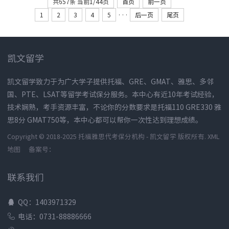
共657条 当前1/44页
首页
前一页
1
2
3
4
5
···
后一页
尾页
凯文留学
凯文留学致力于为广大学子提供托福、GRE、GMAT、雅思、多邻
国、PTE、LSAT等留学考试保分服务。本中心有近10年考试经验，
技术娴熟，考手资源丰富，不论你的分数要求是托福110 GRE330 雅
思8分 GMAT750等，本中心都可以帮你一次性达到理想成绩。
Copyright © 2018-2025 托福雅思代考保分机构 - 凯文留学 版权所有.
XML
地图
备案号：
联系我们
QQ：1403971329
电话：0731-88886666