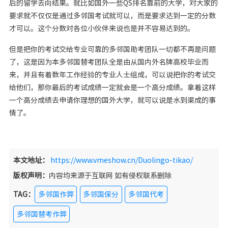
后的留学去向结果。就比如国外一些QS排名靠前的大学，对大家的
要求就不仅仅是通过多邻国考试就可以，而是要求达到一定的分数
才可以。这个分数对各位小伙伴来说也是并不容易达到的。
但是把你的考试交给专业可靠的多邻国助考团队一切都不再是问题
了，这是因为本多邻国替考团队全是由从国内外名牌高校毕业而
来，并且有着数年工作经验的专业人士组成，可以说把你的考试交
给他们，那你最后的考试成绩一定就会是一个高分成绩。拿着这样
一个高分成绩去申请你理想的国外大学，就可以说是水到渠成的事
情了。
本文地址：
https://www.vmeshow.cn/Duolingo-tikao/
版权声明：
内容均来源于互联网 如有侵权联系删除
TAG：
多邻国作弊
多邻国保分
多邻国代考
多邻国替考作弊