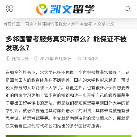
当前位置：
首页
>
多邻国代考保分
>
多邻国替考
> 文章正文
多邻国替考服务真实可靠么？能保证不被
发现么？
托福保分
2023年05月06日
103阅读
在如今的社会下，念大学已经不再像上个世纪那样非常奢侈了，这
是因为国内的教育体系在不断完善，国内的大学也越来越多，可以
说大部分的人都能读上大学了。除此之外，也有很多小伙伴想要去
别的国家学习更加丰富多彩的知识和进一步开拓自己的眼界而萌生
了要出国留学读书的想法，但是我们都知道想要申请国外大学的留
学机会，就必须要通过其对你外语水平的测试，具体来说就是有雅
思考试、朗思考试等等。本文就是为解决你的烦恼而来的，那就是
快来看看正规代写代考公司推出的多邻国替考服务。