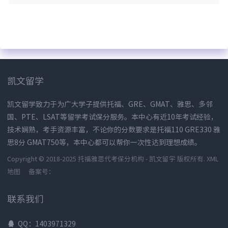
凯文留学
凯文留学致力于为广大学子提供托福、GRE、GMAT、雅思、多邻
国、PTE、LSAT等留学考试保分服务。本中心有近10年考试经验，
技术娴熟，考手资源丰富，不论你的分数要求是托福110 GRE330 雅
思8分 GMAT750等，本中心都可以帮你一次性达到理想成绩。
Copyright © 2018-2025 托福雅思代考保分机构 - 凯文留学 版权所有.
XML
地图
备案号：
联系我们
QQ：1403971329