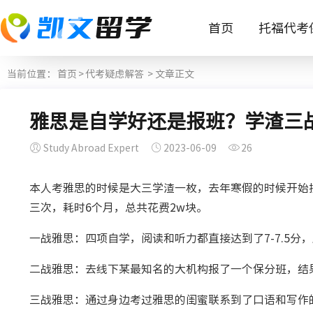
首页
托福代考
当前位置：
首页
>
代考疑虑解答
> 文章正文
雅思是自学好还是报班？学渣三战
Study Abroad Expert
2023-06-09
26
本人考雅思的时候是大三学渣一枚，去年寒假的时候开始接
三次，耗时6个月，总共花费2w块。
一战雅思：四项自学，阅读和听力都直接达到了7-7.5分
二战雅思：去线下某最知名的大机构报了一个保分班，结果
三战雅思：通过身边考过雅思的闺蜜联系到了口语和写作的