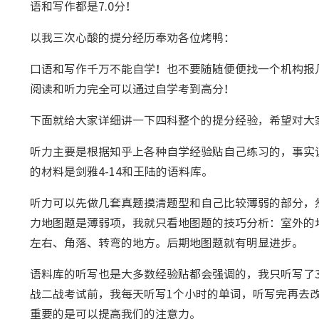
语和写作都是7.0分！
以我三次心酸的提分经历奉劝各位烤鸭：
口语和写作千万不能自学！也不要随随便便找一个机构报
阅读和听力完全可以通过自学考到高分！
下面就给大家详细讲一下四科整个的提分经验，希望对大
听力主要是根据知乎上各种自学经验贴自己练习的，事实
的材料是剑雅4-14和王陆的语料库。
听力可以先做几套真题摸清题型和自己比较薄弱的部分，
力地图题是薄弱项，我就只看地图题的技巧分析：室外的
左右、角落、转弯的地方。后期地图题就有明显进步。
语料库的听写也是大多数经验贴都会强调的，我只听写了3、
战二战考试前，我每天听写1个小时的单词，听写完再去
重要的是可以提高我们的注意力。