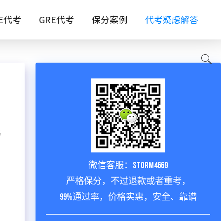
TE代考
GRE代考
保分案例
代考疑虑解答
鸭
微信客服：storm4669
。
严格保分，不过退款或者重考，
99%通过率，价格实惠，安全、靠谱
口