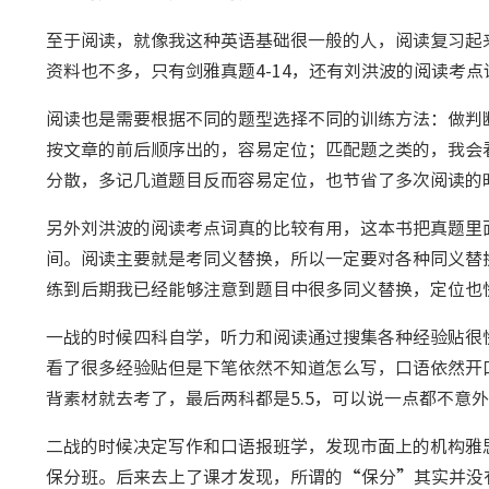
至于阅读，就像我这种英语基础很一般的人，阅读复习起
资料也不多，只有剑雅真题4-14，还有刘洪波的阅读考点
阅读也是需要根据不同的题型选择不同的训练方法：做判断
按文章的前后顺序出的，容易定位；匹配题之类的，我会
分散，多记几道题目反而容易定位，也节省了多次阅读的
另外刘洪波的阅读考点词真的比较有用，这本书把真题里
间。阅读主要就是考同义替换，所以一定要对各种同义替
练到后期我已经能够注意到题目中很多同义替换，定位也
一战的时候四科自学，听力和阅读通过搜集各种经验贴很
看了很多经验贴但是下笔依然不知道怎么写，口语依然开
背素材就去考了，最后两科都是5.5，可以说一点都不意
二战的时候决定写作和口语报班学，发现市面上的机构雅
保分班。后来去上了课才发现，所谓的“保分”其实并没