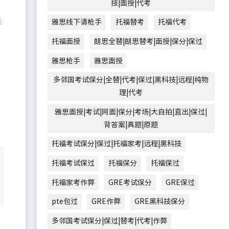
技|面授|代考
进
雅思线下请枪手
托福替考
托福代考
托福面授
朗思全替|朗思替考|面授|保分|保过
雅思枪手
雅思面授
多邻国考试保分|全替|代考|保过|黑科技|远程|纯物
理|代考
雅思面授|考试|网面|保分|考场|大自拍|直出|保过|
背答案|真题|原题
托福考试保分|保过|托福家考|远程|黑科技
托福考试保过
托福保分
托福保过
托福家考作弊
GRE考试保分
GRE保过
pte包过
GRE作弊
GRE黑科技保分
多邻国考试保分|保过|替考|代考|作弊