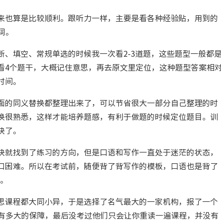
来也算是比较顺利。跟听力一样，主要是看各种经验贴，用到的
词。
、填空、常规单选的时候我一次看2-3道题，这些题型一般都
看4个题干，大概记住意思，再去原文里定位，这种题型答案相
时间。
面的同义替换都整理出来了，可以节省很大一部分自己整理的时
换很熟悉，这样才能培养题感，有利于做题的时候定位题目。训
快了。
快就找到了练习的方向，但是口语和写作一直处于迷茫的状态，
口困难。所以在考试前，随便背了背写作的模板，口语也是背了
外。
思课程都大同小异，于是选择了名气最大的一家机构，报了一个
有多大的保障，最后没考过他们只会让你重读一遍课程，并没有