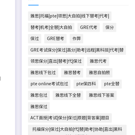
雅思|托福|pte|领思|大自拍|线下替考|代考|
替考|机考|全替|大自拍
GRE代考
保分
保过
GRE替考
作弊
GRE考试保分|保过|高分|助考|远程|黑科技|代考|替
领思保分|直出|替考|代|保过
雅思代考
雅思线下包过
雅思替考
雅思自拍照
问
pte online考试包过
pte保四科
pte全替
雅思包过
雅思线下全替
雅思线下答案
雅思保过
ACT面授|考试|保分|保过|原题|背答案|题目
托福保分|保过|大自拍|代|替|助考|协助|直出|黑科