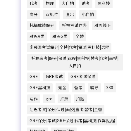
代考
物理
大自拍
助考
黑科技
高分
双机位
直出
小自拍
托福成绩保分
托福考试作弊
雅思线下
雅思A类
雅思G类
全替
多邻国考试保分|全替|代考|保过|黑科技|远程
托福家考|保分|保过|远程|黑科技|替考|代考|面授|
大自拍
GRE
GRE考试
GRE考试保过
GRE黑科技
氪金
备考
辅导
330
写作
gre
拍照
拍题
朗思考试|保分|保过|面授|直出|替考|全替
GRE保分|考试|GRE保过|代考|黑科技|作弊|远程