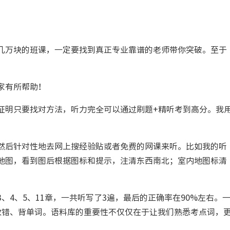
几万块的班课，一定要找到真正专业靠谱的老师带你突破。至于
家有所帮助！
证明只要找对方法，听力完全可以通过刷题+精听考到高分。我
然后针对性地去网上搜经验贴或者免费的网课来听。比如我的听
地图，看到图后根据图标和提示，注清东西南北；室内地图标清
4、5、11章，一共听写了3遍，最后的正确率在90%左右。
改错、背单词。语料库的重要性不仅仅在于让我们熟悉考点词，