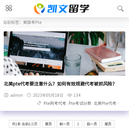
当前标签：美国考Pte
北美pte代考要注意什么？如何有效规避代考被抓风险？
admin
2023年05月18日
134
Pte网考代考
Pte考试分数
北美Pte代考
在美
共1条 当前1/1页
首页
前一页
1
后一页
尾页