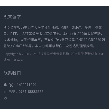
凯文留学
凯文留学致力于为广大学子提供托福、GRE、GMAT、雅思、多邻
国、PTE、LSAT等留学考试保分服务。本中心有近10年考试经验，
技术娴熟，考手资源丰富，不论你的分数要求是托福110 GRE330 雅
思8分 GMAT750等，本中心都可以帮你一次性达到理想成绩。
Copyright © 2018-2025 托福雅思代考保分机构 - 凯文留学 版权所有.
XML
地图
备案号：
联系我们
QQ：1403971329
电话：0731-88886666