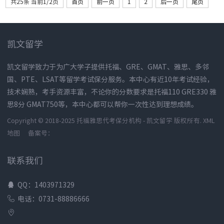
共25条 当前1/2页
首页
前一页
1
2
后一页
尾页
凯文留学
凯文留学致力于为广大学子提供托福、GRE、GMAT、雅思、多邻
国、PTE、LSAT等留学考试保分服务。本中心有近10年考试经验，
技术娴熟，考手资源丰富，不论你的分数要求是托福110 GRE330 雅
思8分 GMAT750等，本中心都可以帮你一次性达到理想成绩。
Copyright © 2018-2025 托福雅思代考保分机构 - 凯文留学 版权所有.
XML
地图
备案号：
联系我们
QQ：1403971329
电话：0731-88886666