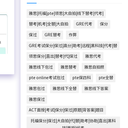
雅思|托福|pte|领思|大自拍|线下替考|代考|
替考|机考|全替|大自拍
GRE代考
保分
保过
GRE替考
作弊
GRE考试保分|保过|高分|助考|远程|黑科技|代考|替
领思保分|直出|替考|代|保过
雅思代考
雅思线下包过
雅思替考
雅思自拍照
pte online考试包过
pte保四科
pte全替
雅思包过
雅思线下全替
雅思线下答案
雅思保过
ACT面授|考试|保分|保过|原题|背答案|题目
托福保分|保过|大自拍|代|替|助考|协助|直出|黑科
技|面授|代考