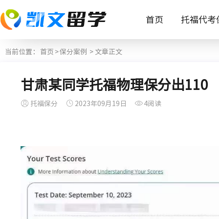
首页
托福代考
当前位置：
首页
>
保分案例
> 文章正文
甘肃某同学托福物理保分出110
托福保分
2023年09月19日
4阅读