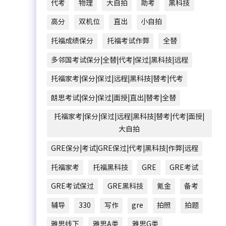
代考
物理
大自拍
助考
黑科技
高分
双机位
直出
小自拍
托福成绩保分
托福考试作弊
全替
多邻国考试保分|全替|代考|保过|黑科技|远程
托福家考|保分|保过|远程|黑科技|替考|代考
朗思考试|保分|保过|面授|直出|替考|全替
托福家考|保分|保过|远程|黑科技|替考|代考|面授|
大自拍
GRE保分|考试|GRE保过|代考|黑科技|作弊|远程
托福家考
托福黑科技
GRE
GRE考试
GRE考试保过
GRE黑科技
氪金
备考
辅导
330
写作
gre
拍照
拍题
雅思线下
雅思A类
雅思G类