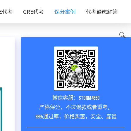
TE代考
GRE代考
保分案例
代考疑虑解答
微信客服：storm4669
严格保分，不过退款或者重考，
99%通过率，价格实惠，安全、靠谱