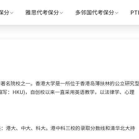
保分
雅思代考保分
多邻国代考保分
P
著名院校之一。香港大学是一所位于香港岛薄扶林的公立研究
g Kong，缩写：HKU)，自创校以来一直采用英语教学，以法律学、心理
是：港大、中大、科大。港中科三校的录取分数线和清华北大持