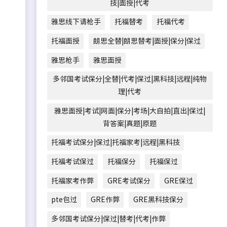
技|面授|代考
雅思线下请枪手
托福替考
托福代考
托福面授
朗思全替|朗思替考|面授|保分|保过
雅思枪手
雅思面授
多邻国考试保分|全替|代考|保过|黑科技|远程|纯物
理|代考
雅思面授|考试|网面|保分|考场|大自拍|直出|保过|
背答案|真题|原题
托福考试保分|保过|托福家考|远程|黑科技
托福考试保过
托福保分
托福保过
托福家考作弊
GRE考试保分
GRE保过
pte包过
GRE作弊
GRE黑科技保分
多邻国考试保分|保过|替考|代考|作弊