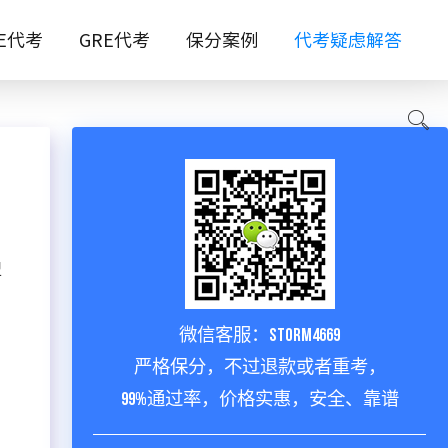
TE代考
GRE代考
保分案例
代考疑虑解答
型
微信客服：storm4669
严格保分，不过退款或者重考，
99%通过率，价格实惠，安全、靠谱