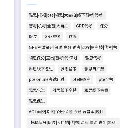
雅思|托福|pte|领思|大自拍|线下替考|代考|
替考|机考|全替|大自拍
GRE代考
保分
保过
GRE替考
作弊
GRE考试保分|保过|高分|助考|远程|黑科技|代考|替
领思保分|直出|替考|代|保过
雅思代考
雅思线下包过
雅思替考
雅思自拍照
pte online考试包过
pte保四科
pte全替
雅思包过
雅思线下全替
雅思线下答案
书
雅思保过
ACT面授|考试|保分|保过|原题|背答案|题目
托福保分|保过|大自拍|代|替|助考|协助|直出|黑科