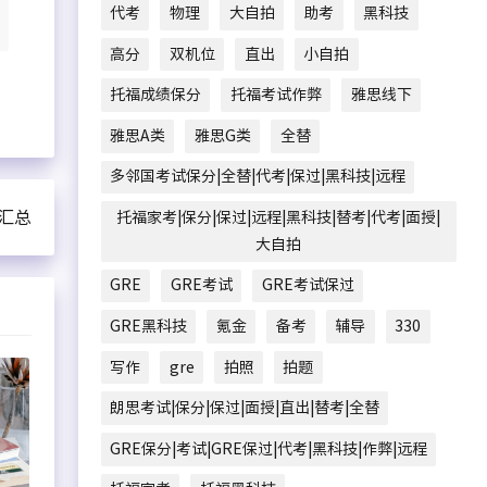
代考
物理
大自拍
助考
黑科技
高分
双机位
直出
小自拍
托福成绩保分
托福考试作弊
雅思线下
雅思A类
雅思G类
全替
多邻国考试保分|全替|代考|保过|黑科技|远程
汇总
托福家考|保分|保过|远程|黑科技|替考|代考|面授|
大自拍
GRE
GRE考试
GRE考试保过
GRE黑科技
氪金
备考
辅导
330
写作
gre
拍照
拍题
朗思考试|保分|保过|面授|直出|替考|全替
GRE保分|考试|GRE保过|代考|黑科技|作弊|远程