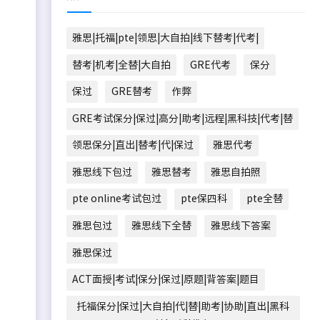
雅思|托福|pte|领思|大自拍|线下替考|代考|
替考|机考|全替|大自拍
GRE代考
保分
保过
GRE替考
作弊
GRE考试保分|保过|高分|助考|远程|黑科技|代考|替
领思保分|直出|替考|代|保过
雅思代考
雅思线下包过
雅思替考
雅思自拍照
pte online考试包过
pte保四科
pte全替
雅思包过
雅思线下全替
雅思线下答案
雅思保过
ACT面授|考试|保分|保过|原题|背答案|题目
托福保分|保过|大自拍|代|替|助考|协助|直出|黑科