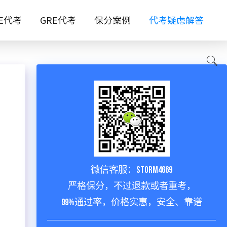
TE代考
GRE代考
保分案例
代考疑虑解答
微信客服：storm4669
严格保分，不过退款或者重考，
99%通过率，价格实惠，安全、靠谱