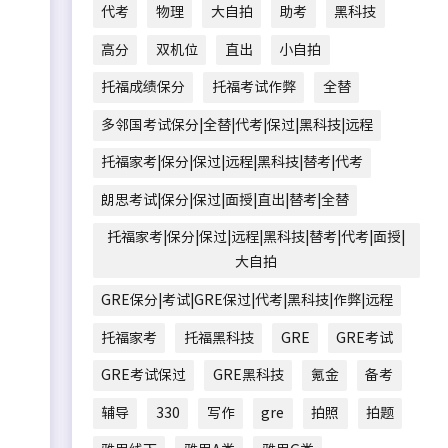
代考
物理
大自拍
助考
黑科技
高分
双机位
直出
小自拍
托福成绩保分
托福考试作弊
全替
多邻国考试保分|全替|代考|保过|黑科技|远程
托福家考|保分|保过|远程|黑科技|替考|代考
朗思考试|保分|保过|面授|直出|替考|全替
托福家考|保分|保过|远程|黑科技|替考|代考|面授|
大自拍
GRE保分|考试|GRE保过|代考|黑科技|作弊|远程
托福家考
托福黑科技
GRE
GRE考试
GRE考试保过
GRE黑科技
氪金
备考
辅导
330
写作
gre
拍照
拍题