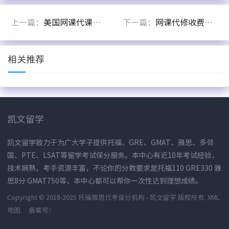
上一篇：
美国网课代课靠谱吗？
下一篇：
网课代修收费四个差异原因分析
相关推荐
凯文留学
凯文留学致力于为广大学子提供托福、GRE、GMAT、雅思、多邻
国、PTE、LSAT等留学考试保分服务。本中心有近10年考试经验，
技术娴熟，考手资源丰富，不论你的分数要求是托福110 GRE330 雅
思8分 GMAT750等，本中心都可以帮你一次性达到理想成绩。
Copyright © 2018-2025 托福雅思代考保分机构 - 凯文留学 版权所有.
XML
地图
备案号：