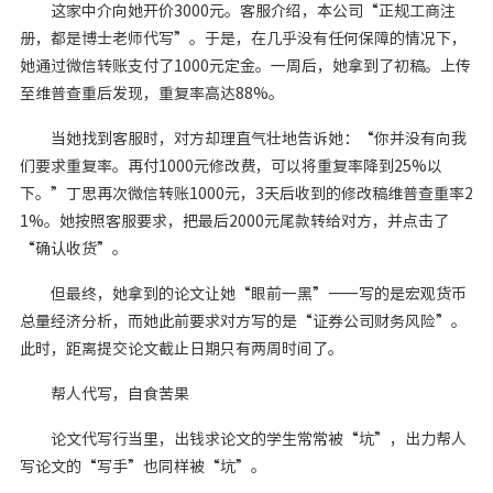
这家中介向她开价3000元。客服介绍，本公司“正规工商注
册，都是博士老师代写”。于是，在几乎没有任何保障的情况下，
她通过微信转账支付了1000元定金。一周后，她拿到了初稿。上传
至维普查重后发现，重复率高达88%。
当她找到客服时，对方却理直气壮地告诉她：“你并没有向我
们要求重复率。再付1000元修改费，可以将重复率降到25%以
下。”丁思再次微信转账1000元，3天后收到的修改稿维普查重率2
1%。她按照客服要求，把最后2000元尾款转给对方，并点击了
“确认收货”。
但最终，她拿到的论文让她“眼前一黑”――写的是宏观货币
总量经济分析，而她此前要求对方写的是“证券公司财务风险”。
此时，距离提交论文截止日期只有两周时间了。
帮人代写，自食苦果
论文代写行当里，出钱求论文的学生常常被“坑”，出力帮人
写论文的“写手”也同样被“坑”。