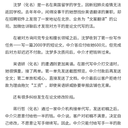
沈梦（化名）是一名在英国留学的学生，因新冠肺炎疫情无法
返回学校。去年年中，闲得没事干的她想找份英语翻译的兼职，却
在招聘软件上发现了一家地址在北京、业务为“文案翻译”的公
司，加微信详聊后才发现对方干的是论文代写的活。
在被对方询问完专业和擅长领域之后，沈梦收到了第一份写作
任务――写一篇2000字的短论文，中介答应付给她600元，但完成
后对方却迟迟不付款。沈梦多次质问后，中介才把钱转过来。
吴语妍（化名）的遭遇则更加离谱。在跟代写中介打交道时，
她很慎重，接了两单。第一单先发送截图预览，中介付款后再发送
全文；第二单放松戒心，直接发送了文档，中介最后以客户拒绝付
款为理由拖欠“工资”，即使吴语妍威胁要举报店铺也无果。
还有很多纠纷发生在论文修改阶段。
蒋行哲（化名）通过一家中介机构接单代写，发送初稿之后，
中介只愿意付给他一半的钱。中介说，客户对初稿不满意，决定自
己修改，不愿意让写手继续写。因此，中介只能付给写手一半的款