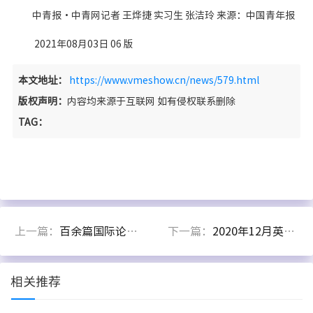
中青报・中青网记者 王烨捷 实习生 张洁玲 来源：中国青年报
2021年08月03日 06 版
本文地址：
https://www.vmeshow.cn/news/579.html
版权声明：
内容均来源于互联网 如有侵权联系删除
TAG：
上一篇：
百余篇国际论文被撤事件调查：黑中介如何敛财？
下一篇：
2020年12月英语六级真题及答案！英语六级选词填空翻译作文试题答案汇总
相关推荐