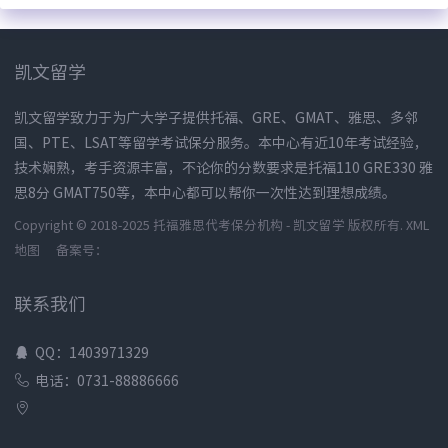
凯文留学
凯文留学致力于为广大学子提供托福、GRE、GMAT、雅思、多邻
国、PTE、LSAT等留学考试保分服务。本中心有近10年考试经验，
技术娴熟，考手资源丰富，不论你的分数要求是托福110 GRE330 雅
思8分 GMAT750等，本中心都可以帮你一次性达到理想成绩。
Copyright © 2018-2025 托福雅思代考保分机构 - 凯文留学 版权所有.
XML
地图
备案号：
联系我们
QQ：1403971329
电话：0731-88886666