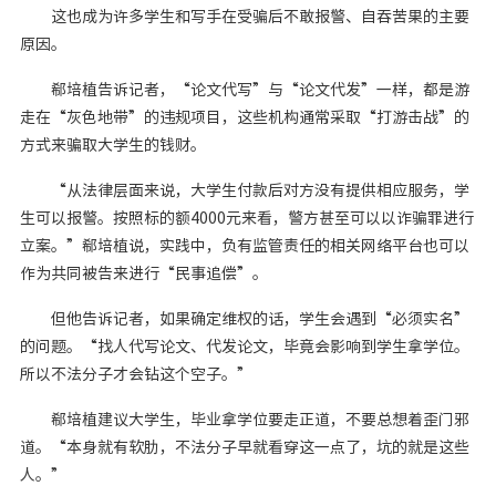
这也成为许多学生和写手在受骗后不敢报警、自吞苦果的主要
原因。
郗培植告诉记者，“论文代写”与“论文代发”一样，都是游
走在“灰色地带”的违规项目，这些机构通常采取“打游击战”的
方式来骗取大学生的钱财。
“从法律层面来说，大学生付款后对方没有提供相应服务，学
生可以报警。按照标的额4000元来看，警方甚至可以以诈骗罪进行
立案。”郗培植说，实践中，负有监管责任的相关网络平台也可以
作为共同被告来进行“民事追偿”。
但他告诉记者，如果确定维权的话，学生会遇到“必须实名”
的问题。“找人代写论文、代发论文，毕竟会影响到学生拿学位。
所以不法分子才会钻这个空子。”
郗培植建议大学生，毕业拿学位要走正道，不要总想着歪门邪
道。“本身就有软肋，不法分子早就看穿这一点了，坑的就是这些
人。”