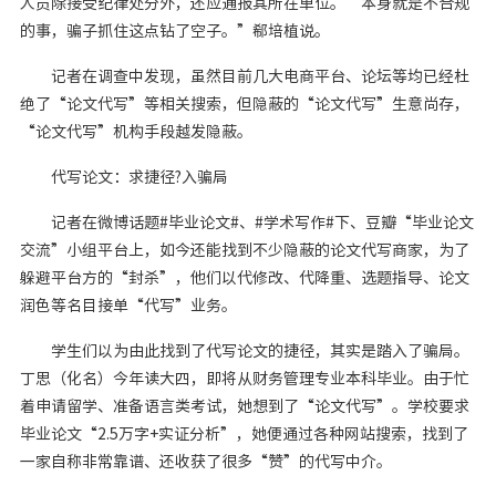
人员除接受纪律处分外，还应通报其所在单位。“本身就是不合规
的事，骗子抓住这点钻了空子。”郗培植说。
记者在调查中发现，虽然目前几大电商平台、论坛等均已经杜
绝了“论文代写”等相关搜索，但隐蔽的“论文代写”生意尚存，
“论文代写”机构手段越发隐蔽。
代写论文：求捷径?入骗局
记者在微博话题#毕业论文#、#学术写作#下、豆瓣“毕业论文
交流”小组平台上，如今还能找到不少隐蔽的论文代写商家，为了
躲避平台方的“封杀”，他们以代修改、代降重、选题指导、论文
润色等名目接单“代写”业务。
学生们以为由此找到了代写论文的捷径，其实是踏入了骗局。
丁思（化名）今年读大四，即将从财务管理专业本科毕业。由于忙
着申请留学、准备语言类考试，她想到了“论文代写”。学校要求
毕业论文“2.5万字+实证分析”，她便通过各种网站搜索，找到了
一家自称非常靠谱、还收获了很多“赞”的代写中介。