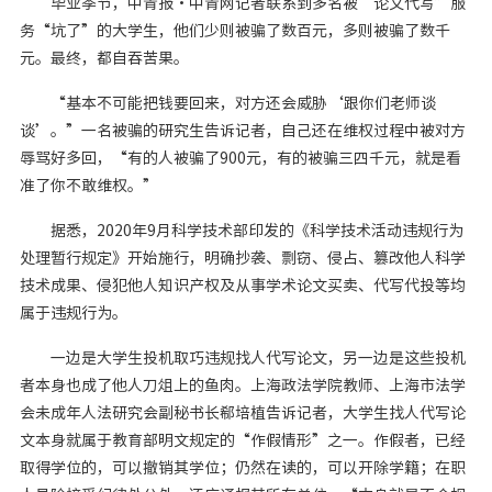
毕业季节，中青报・中青网记者联系到多名被“论文代写”服
务“坑了”的大学生，他们少则被骗了数百元，多则被骗了数千
元。最终，都自吞苦果。
“基本不可能把钱要回来，对方还会威胁‘跟你们老师谈
谈’。”一名被骗的研究生告诉记者，自己还在维权过程中被对方
辱骂好多回，“有的人被骗了900元，有的被骗三四千元，就是看
准了你不敢维权。”
据悉，2020年9月科学技术部印发的《科学技术活动违规行为
处理暂行规定》开始施行，明确抄袭、剽窃、侵占、篡改他人科学
技术成果、侵犯他人知识产权及从事学术论文买卖、代写代投等均
属于违规行为。
一边是大学生投机取巧违规找人代写论文，另一边是这些投机
者本身也成了他人刀俎上的鱼肉。上海政法学院教师、上海市法学
会未成年人法研究会副秘书长郗培植告诉记者，大学生找人代写论
文本身就属于教育部明文规定的“作假情形”之一。作假者，已经
取得学位的，可以撤销其学位；仍然在读的，可以开除学籍；在职