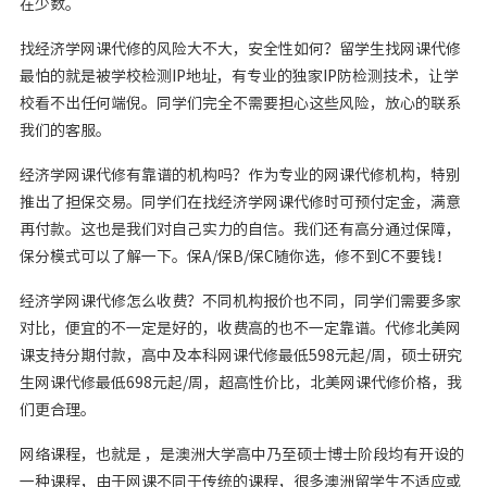
在少数。
找经济学网课代修的风险大不大，安全性如何？留学生找网课代修
最怕的就是被学校检测IP地址，有专业的独家IP防检测技术，让学
校看不出任何端倪。同学们完全不需要担心这些风险，放心的联系
我们的客服。
经济学网课代修有靠谱的机构吗？作为专业的网课代修机构，特别
推出了担保交易。同学们在找经济学网课代修时可预付定金，满意
再付款。这也是我们对自己实力的自信。我们还有高分通过保障，
保分模式可以了解一下。保A/保B/保C随你选，修不到C不要钱！
经济学网课代修怎么收费？不同机构报价也不同，同学们需要多家
对比，便宜的不一定是好的，收费高的也不一定靠谱。代修北美网
课支持分期付款，高中及本科网课代修最低598元起/周，硕士研究
生网课代修最低698元起/周，超高性价比，北美网课代修价格，我
们更合理。
网络课程，也就是 ，是澳洲大学高中乃至硕士博士阶段均有开设的
一种课程，由于网课不同于传统的课程，很多澳洲留学生不适应或