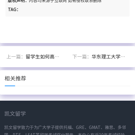
版权声明：
内容均来源于互联网 如有侵权联系删除
TAG：
上一篇：
留学生如何高效传达网课代修需求？
下一篇：
华东理工大学网络教育课程免考代修什么意思？免试入学？
相关推荐
凯文留学
凯文留学致力于为广大学子提供托福、GRE、GMAT、雅思、多邻
国、PTE、LSAT等留学考试保分服务。本中心有近10年考试经验，