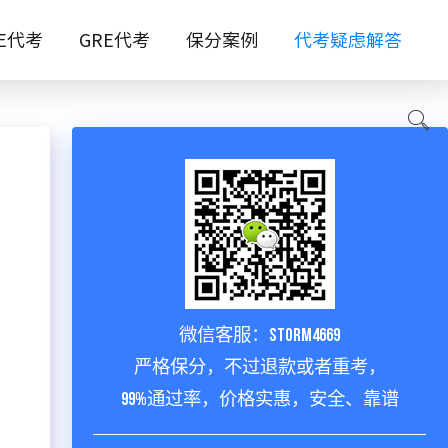
TE代考
GRE代考
保分案例
代考疑虑解答
微信客服：storm4669
严格保分，不过退款或者重考，
99%通过率，价格实惠，安全、靠谱