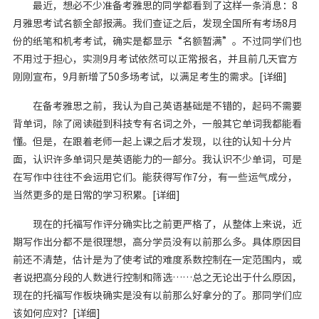
最近，想必不少准备考雅思的同学都看到了这样一条消息：8
月雅思考试名额全部报满。我们查证之后，发现全国所有考场8月
份的纸笔和机考考试，确实是都显示“名额暂满”。不过同学们也
不用过于担心，实测9月考试依然可以正常报名，并且前几天官方
刚刚宣布，9月新增了50多场考试，以满足考生的需求。[详细]
在备考雅思之前，我认为自己英语基础是不错的，起码不需要
背单词，除了阅读碰到科技专有名词之外，一般其它单词我都能看
懂。但是，在跟着老师一起上课之后才发现，以往的认知十分片
面，认识许多单词只是英语能力的一部分。我认识不少单词，可是
在写作中往往不会运用它们。能获得写作7分，有一些运气成分，
当然更多的是日常的学习积累。[详细]
现在的托福写作评分确实比之前更严格了，从整体上来说，近
期写作出分都不是很理想，高分学员没有以前那么多。具体原因目
前还不清楚，估计是为了使考试的难度系数控制在一定范围内，或
者说把高分段的人数进行控制和筛选……总之无论出于什么原因，
现在的托福写作板块确实是没有以前那么好拿分的了。那同学们应
该如何应对？[详细]