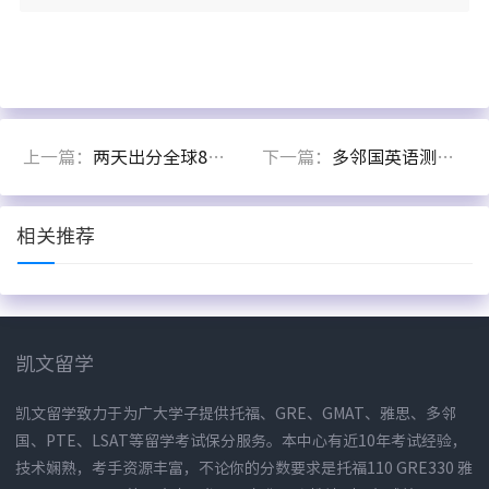
上一篇：
两天出分全球800所大学认可的多邻国考试是什么？
下一篇：
多邻国英语测试几天出结果？
相关推荐
凯文留学
凯文留学致力于为广大学子提供托福、GRE、GMAT、雅思、多邻
国、PTE、LSAT等留学考试保分服务。本中心有近10年考试经验，
技术娴熟，考手资源丰富，不论你的分数要求是托福110 GRE330 雅