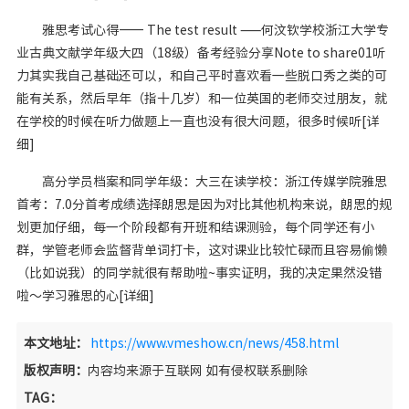
雅思考试心得—— The test result ——何汶钦学校浙江大学专
业古典文献学年级大四（18级）备考经验分享Note to share01听
力其实我自己基础还可以，和自己平时喜欢看一些脱口秀之类的可
能有关系，然后早年（指十几岁）和一位英国的老师交过朋友，就
在学校的时候在听力做题上一直也没有很大问题，很多时候听[详
细]
高分学员档案和同学年级：大三在读学校：浙江传媒学院雅思
首考：7.0分首考成绩选择朗思是因为对比其他机构来说，朗思的规
划更加仔细，每一个阶段都有开班和结课测验，每个同学还有小
群，学管老师会监督背单词打卡，这对课业比较忙碌而且容易偷懒
（比如说我）的同学就很有帮助啦~事实证明，我的决定果然没错
啦～学习雅思的心[详细]
本文地址：
https://www.vmeshow.cn/news/458.html
版权声明：
内容均来源于互联网 如有侵权联系删除
TAG：