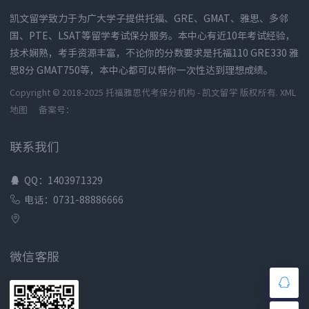
凯文留学致力于为广大学子提供托福、GRE、GMAT、雅思、多邻
国、PTE、LSAT等留学考试保分服务。本中心有近10年考试经验，
技术娴熟，考手资源丰富，不论你的分数要求是托福110 GRE330 雅
思8分 GMAT750等，本中心都可以帮你一次性达到理想成绩。
Copyright © 2018-2025 托福雅思代考保分机构 - 凯文留学 版权所有.
XML
地图
备案号：
联系我们
QQ：1403971329
电话：0731-88886666
微信客服