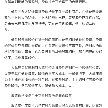
在筹集到足够的筹码时，股价才会开始真正的启动行情。
低位三条大阴线是指股价持续下跌一段时间后，在低位连续出
现的三条较大的阴线。三条大阴线的出现，表明股价已跌近底部，
后市会出现几天的反弹行情，可在此买进股票，做一波短差收
益。...
低位股是指股价在某一时间周期内位于相对低位的股票。股票
的低价位只是相对来说的，在重要的支撑位不再下跌，所对应的价
格就是低价；再有，它和同行业的其他股票相比，那它明显的被低
估了，这也算是低价。...
大单压盘就是利用大笔的资金将股价压制在一个较低的位置，
以便于其在低位吸筹，降低自身买入成本。一般情况下，大单压盘
为主力或庄家操作的一种手段。在调整时期，主力通过打压股价将
股价降低，然后逢低买入，降低购入成本，以...
股票价格操盘手十字星股票洗盘震仓吸筹
股票集中度指主力持有股票数量占股票总数量的比重，比重越