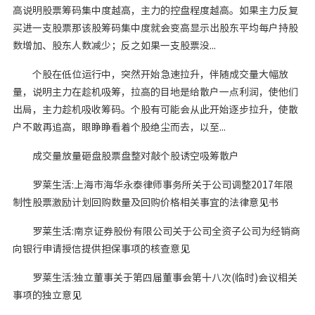
高说明股票筹码集中度越高，主力的控盘程度越高。如果主力反复
买进一支股票那该股筹码集中度就会变高显示出股东平均每户持股
数增加、股东人数减少；反之如果一支股票没...
个股在低位运行中，突然开始急速拉升，伴随成交量大幅放
量，说明主力在趁机吸筹，拉高的目地是给散户一点利润，使他们
出局，主力趁机吸收筹码。个股有可能会从此开始逐步拉升，使散
户不敢再追高，眼睁睁看着个股绝尘而去，以至...
成交量放量砸盘股票盘整对敲个股诱空吸筹散户
罗莱生活:上海市海华永泰律师事务所关于公司调整2017年限
制性股票激励计划回购数量及回购价格相关事宜的法律意见书
罗莱生活:南京证券股份有限公司关于公司全资子公司为经销商
向银行申请授信提供担保事项的核查意见
罗莱生活:独立董事关于第四届董事会第十八次(临时)会议相关
事项的独立意见