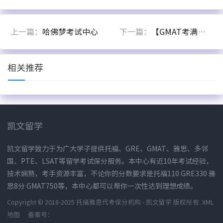
上一篇：
哈佛梦考试中心
下一篇：
【GMAT考满分官网】GMAT培训_课程_模考在线学习考试-满分
相关推荐
凯文留学
凯文留学致力于为广大学子提供托福、GRE、GMAT、雅思、多邻
国、PTE、LSAT等留学考试保分服务。本中心有近10年考试经验，
技术娴熟，考手资源丰富，不论你的分数要求是托福110 GRE330 雅
思8分 GMAT750等，本中心都可以帮你一次性达到理想成绩。
Copyright © 2018-2025 托福雅思代考保分机构 - 凯文留学 版权所有.
XML
地图
备案号：