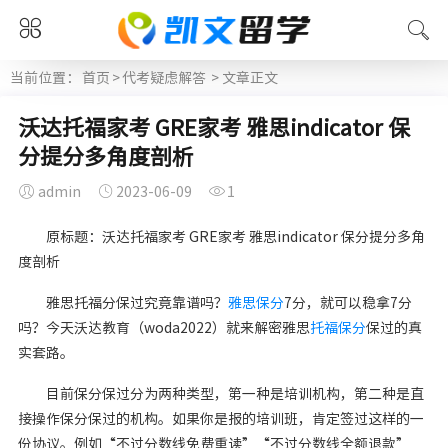
当前位置：
首页
>
代考疑虑解答
> 文章正文
沃达托福家考 GRE家考 雅思indicator 保
分提分多角度剖析
admin
2023-06-09
1
原标题：沃达托福家考 GRE家考 雅思indicator 保分提分多角
度剖析
雅思托福分保过究竟靠谱吗？
雅思保分
7分，就可以稳拿7分
吗？今天沃达教育（woda2022）就来解密雅思
托福保分
保过的真
实套路。
目前保分保过分为两种类型，第一种是培训机构，第二种是直
接操作保分保过的机构。如果你是报的培训班，肯定签过这样的一
份协议。例如“不过分数线免费重读”“不过分数线全额退款”