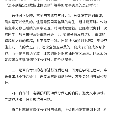
“达不到指定分数按比例退款”等等但是事实真的是这样吗？
很多同学反映，常见的套路有三种：1、分数没有达到重读，
确实是可以做到的。但是需要同等基础的考生一起才能开班。作为
着急拿分数出成绩的同学老说，时间就是金钱。已经考试失利一次
的同学，哪里来得及等重新开班。2、如果分数没有达标，重读的
课程和之前的课程，并不是同一种。比如报名的1对1课程，重读只
能上几十人的大班。3、答应全额退学费的，变成了折合成课时来
退。而不是直接退全款。此类的保分保过课程雷区满满。但又因为
答应可以实现所谓的保分保过，而价格昂贵。
三、是否有专业的老师进行课后答疑，因为在学习过程中，难
免会出现不懂的疑问，需要及时的得到解答，才能更好地巩固和提
升。
四、合作时一定要仔细阅读保分保过的合同，避免文字游戏。
导致退款难，保分被坑等问题。
第二种就是直接保分保过的机构，此类机构没有培训上课。机