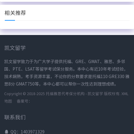
相关推荐
凯文留学
凯文留学致力于为广大学子提供托福、GRE、GMAT、雅思、多邻
国、PTE、LSAT等留学考试保分服务。本中心有近10年考试经验，
技术娴熟，考手资源丰富，不论你的分数要求是托福110 GRE330 雅
思8分 GMAT750等，本中心都可以帮你一次性达到理想成绩。
Copyright © 2018-2025 托福雅思代考保分机构 - 凯文留学 版权所有.
XML
地图
备案号：
联系我们
QQ：1403971329