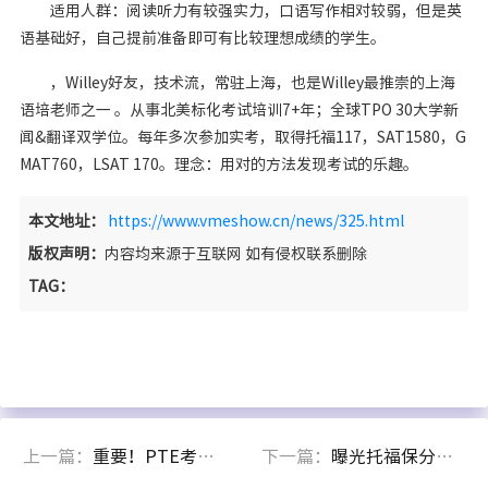
适用人群：阅读听力有较强实力，口语写作相对较弱，但是英
语基础好，自己提前准备即可有比较理想成绩的学生。
，Willey好友，技术流，常驻上海，也是Willey最推崇的上海
语培老师之一 。从事北美标化考试培训7+年；全球TPO 30大学新
闻&翻译双学位。每年多次参加实考，取得托福117，SAT1580，G
MAT760，LSAT 170。理念：用对的方法发现考试的乐趣。
本文地址：
https://www.vmeshow.cn/news/325.html
版权声明：
内容均来源于互联网 如有侵权联系删除
TAG：
上一篇：
重要！PTE考试全球官网改版啦！更简明更便捷更实用！
下一篇：
曝光托福保分内幕！多少留学生在这上面栽了跟头？！