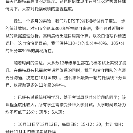
每天也保持着高度的活跃度。这也恰恰体现出在今年这种极端特殊
情况下，大家对托福成绩的重视程度。
经过一个多月的实验，我们对ETS下的托福考试有了更进一步
的统计数据。对ETS全题库300套托福题目来说，我们通过近期考
试的数据整理分析，高精度给出题目周期计算，以及口语写作精选
语料。这也恰恰是目前，我们保持110+分的出分率40%、105+分
的出分率90%的奥秘所在。
随着时间的演进，大多数12年级学生都在托福考试上实现了提
升。在保持原有托福家考课程体系的同时，我们和合作团队的老师
充分沟通，决定在10月国庆后，迭代推出最新一轮的托福线下分课
程，以帮助更多9-11年级的学生。
：已经有过系统托福学习，处于考试周期冲分阶段的同学；该
课程强度比较大，所有学生需接受多维入学测试，入学时阅读听力
均不可低于25分；班型：5人班；
：10月11日至12月13日，每周日8：15-12：30，共计40H；
预计12月中旬参加考试托福