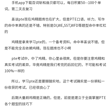
手机app下载百词斩和扇贝都可以，每日积累50--100个单
词，第二天去复习
虽说pte现在鸡精题库也在扩大，但是PTE口语，听力，写作
的命中率真的还是不错，特别是DI,WE,SST,WFD等题型命中率杠杠
的
鸡精是拿来学习pte的，一个备考资料，命中率虽说不错，但
是不能完全去依赖鸡精，现在题库也不小啊
pte考试中，中了鸡精，你心里会很爽，但是你要注意鸡精和
真实考试的差异，毕竟鸡精是我们考完的后回忆的，不可能和考试
100%一样的
所以，学习pte还是要脚踏实地，这个考试确实是一份耕耘一
份收获的考试，已经很良心了
后期大量刷鸡精是正确的，但是，前提是建立于全面掌握PTE
各个题型的技巧下