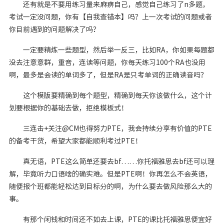
还有就是不要用练习量来麻痹自己，感觉自己练习了n多题，
考试一定没问题，你有【自我查错本】吗？上一次考试的问题或者
你目前遇到的问题解决了吗？
一定要精炼一些题型，然后举一反三，比如RA，你如果每题都
没去注意意群，重音，连读等问题，你每天练习100个RA也没用
啊，最多是会读的单词多了，但是RA是只考单词的正确读音吗？
这个模版要精确到每个题型，精确到每天你该做什么，这个计
划要根据你的基础去做，拒绝模板式！
三连击+关注@CM也得努力PTE，我会持续分享有价值的PTE
的备考干货，希望大家都能顺利考过PTE！
真无语，PTE这么简单还要去bf……你托福雅思去bf还可以理
解，毕竟听力口语啥的确实难。但是PTE啊！你再怎么不会英语，
随便报个班都能轻松达到目标分的啊，为什么要去做风险那么大的
事。
有那个闲钱和时间还不如去上课，PTE的课比托福雅思便宜好