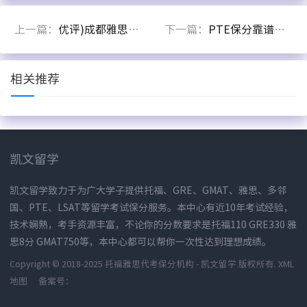
上一篇：
优评)成都雅思保分sat语言培训(2022更新成功)(今日对比)
下一篇：
PTE保分靠谱吗？PTE考试如何取得高分？
相关推荐
凯文留学
凯文留学致力于为广大学子提供托福、GRE、GMAT、雅思、多邻
国、PTE、LSAT等留学考试保分服务。本中心有近10年考试经验，
技术娴熟，考手资源丰富，不论你的分数要求是托福110 GRE330 雅
思8分 GMAT750等，本中心都可以帮你一次性达到理想成绩。
Copyright © 2018-2025 托福雅思代考保分机构 - 凯文留学 版权所有.
XML
地图
备案号：