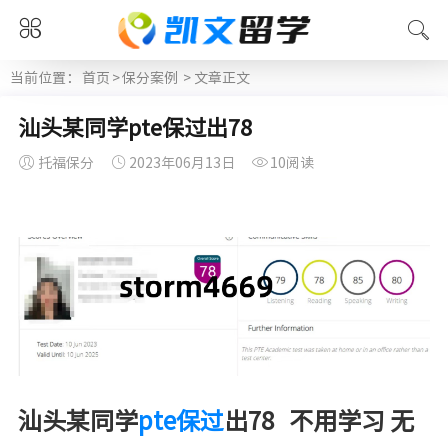
当前位置：
首页
>
保分案例
> 文章正文
汕头某同学pte保过出78
托福保分
2023年06月13日
10阅读
汕头某同学
pte保过
出78 不用学习 无