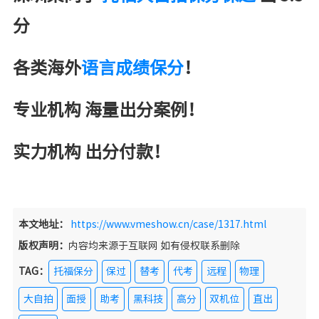
分
各类海外
语言成绩保分
！
专业机构 海量出分案例！
实力机构 出分付款！
本文地址：
https://www.vmeshow.cn/case/1317.html
版权声明：
内容均来源于互联网 如有侵权联系删除
TAG：
托福保分
保过
替考
代考
远程
物理
大自拍
面授
助考
黑科技
高分
双机位
直出