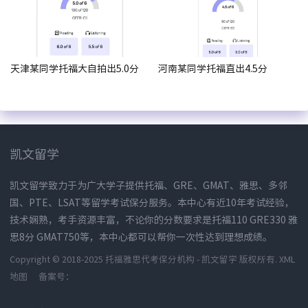
天津某同学托福大自拍出5.0分
河南某同学托福直出4.5分
凯文留学
凯文留学致力于为广大学子提供托福、GRE、GMAT、雅思、多邻
国、PTE、LSAT等留学考试保分服务。本中心有近10年考试经验，
技术娴熟，考手资源丰富，不论你的分数要求是托福110 GRE330 雅
思8分 GMAT750等，本中心都可以帮你一次性达到理想成绩。
Copyright © 2018-2025 托福雅思代考保分机构 - 凯文留学 版权所有.
XML
地图
备案号：