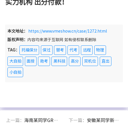
实力机构 出分付款！
本文地址：
https://www.vmeshow.cn/case/1272.html
版权声明：
内容均来源于互联网 如有侵权联系删除
TAG：
托福保分
保过
替考
代考
远程
物理
大自拍
面授
助考
黑科技
高分
双机位
直出
小自拍
上一篇：
海南某同学GRE考试保满分340
下一篇：
安徽某同学新托福大自拍出5.5分