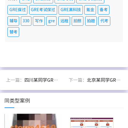
GRE保过
GRE考试保过
GRE黑科技
氪金
备考
辅导
330
写作
gre
远程
拍照
拍题
代考
替考
上一篇：
四川某同学GRE代考出325分
下一篇：
北京某同学GRE黑科技出332分
同类型案例