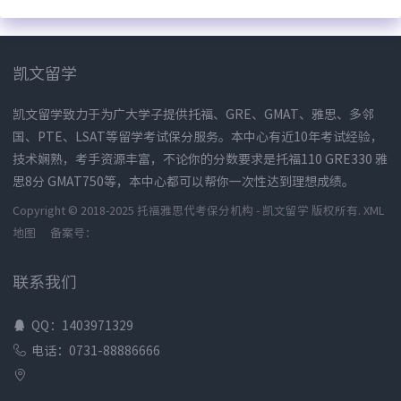
凯文留学
凯文留学致力于为广大学子提供托福、GRE、GMAT、雅思、多邻
国、PTE、LSAT等留学考试保分服务。本中心有近10年考试经验，
技术娴熟，考手资源丰富，不论你的分数要求是托福110 GRE330 雅
思8分 GMAT750等，本中心都可以帮你一次性达到理想成绩。
Copyright © 2018-2025 托福雅思代考保分机构 - 凯文留学 版权所有.
XML
地图
备案号：
联系我们
QQ：1403971329
电话：0731-88886666