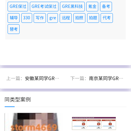
GRE保过
GRE考试保过
GRE黑科技
氪金
备考
辅导
330
写作
gre
远程
拍照
拍题
代考
替考
上一篇：
安徽某同学GRE考试保分出321分
下一篇：
南京某同学GRE氪金出333分
同类型案例