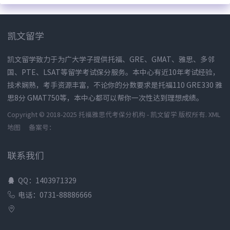
凯文留学
凯文留学致力于为广大学子提供托福、GRE、GMAT、雅思、多邻
国、PTE、LSAT等留学考试保分服务。本中心有近10年考试经验，
技术娴熟，考手资源丰富，不论你的分数要求是托福110 GRE330 雅
思8分 GMAT750等，本中心都可以帮你一次性达到理想成绩。
Copyright © 2018-2025 托福雅思代考保分机构 - 凯文留学 版权所有.
XML
地图
备案号：
联系我们
QQ：1403971329
电话：0731-88886666