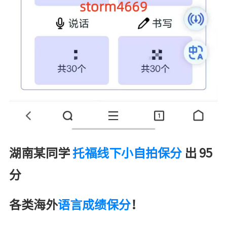
湖南某同学
托福线下小自拍保分
出 95
分
各类海外
语言成绩保分
！