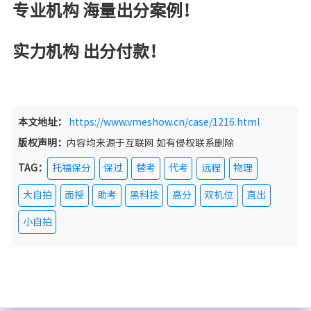
专业机构 海量出分案例！
实力机构 出分付款！
本文地址：
https://www.vmeshow.cn/case/1216.html
版权声明：
内容均来源于互联网 如有侵权联系删除
TAG：
托福保分
保过
替考
代考
远程
物理
大自拍
面授
助考
黑科技
高分
双机位
直出
小自拍