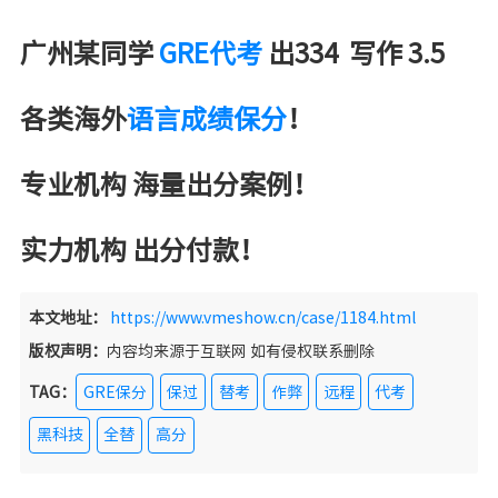
广州某同学
GRE代考
出334 写作 3.5
各类海外
语言成绩保分
！
专业机构 海量出分案例！
实力机构 出分付款！
本文地址：
https://www.vmeshow.cn/case/1184.html
版权声明：
内容均来源于互联网 如有侵权联系删除
TAG：
GRE保分
保过
替考
作弊
远程
代考
黑科技
全替
高分