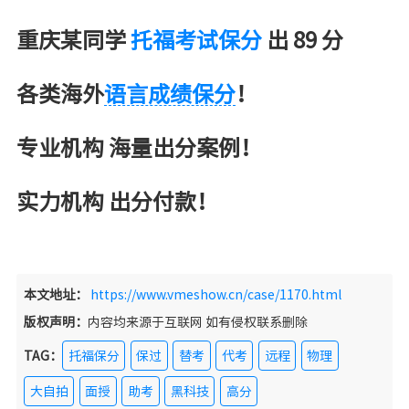
重庆某同学
托福考试保分
出 89 分
各类海外
语言成绩保分
！
专业机构 海量出分案例！
实力机构 出分付款！
本文地址：
https://www.vmeshow.cn/case/1170.html
版权声明：
内容均来源于互联网 如有侵权联系删除
TAG：
托福保分
保过
替考
代考
远程
物理
大自拍
面授
助考
黑科技
高分