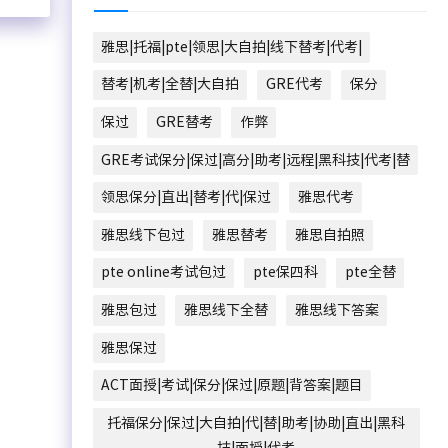
雅思|托福|pte|领思|大自拍|线下替考|代考|
替考|机考|全替|大自拍
GRE代考
保分
保过
GRE替考
作弊
GRE考试保分|保过|高分|助考|远程|黑科技|代考|替
领思保分|直出|替考|代|保过
雅思代考
雅思线下包过
雅思替考
雅思自拍照
pte online考试包过
pte保四科
pte全替
雅思包过
雅思线下全替
雅思线下答案
雅思保过
ACT面授|考试|保分|保过|原题|背答案|题目
托福保分|保过|大自拍|代|替|助考|协助|直出|黑科
技|面授|代考