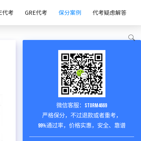
TE代考
GRE代考
保分案例
代考疑虑解答
微信客服：storm4669
严格保分，不过退款或者重考，
99%通过率，价格实惠，安全、靠谱