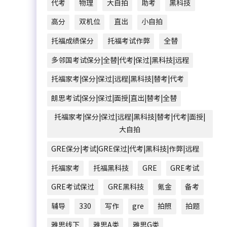
代考
物理
大自拍
助考
黑科技
高分
双机位
直出
小自拍
托福成绩保分
托福考试作弊
全替
多邻国考试保分|全替|代考|保过|黑科技|远程
托福家考|保分|保过|远程|黑科技|替考|代考
朗思考试|保分|保过|面授|直出|替考|全替
托福家考|保分|保过|远程|黑科技|替考|代考|面授|
大自拍
GRE保分|考试|GRE保过|代考|黑科技|作弊|远程
托福家考
托福黑科技
GRE
GRE考试
GRE考试保过
GRE黑科技
氪金
备考
辅导
330
写作
gre
拍照
拍题
雅思线下
雅思A类
雅思G类