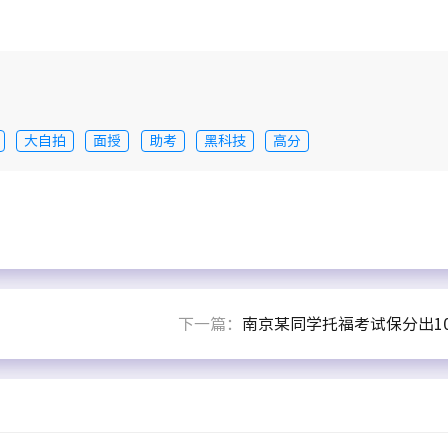
大自拍
面授
助考
黑科技
高分
下一篇：
南京某同学托福考试保分出10