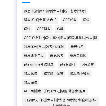
雅思|托福|pte|领思|大自拍|线下替考|代考|
替考|机考|全替|大自拍
GRE代考
保分
保过
GRE替考
作弊
GRE考试保分|保过|高分|助考|远程|黑科技|代考|替
领思保分|直出|替考|代|保过
雅思代考
雅思线下包过
雅思替考
雅思自拍照
pte online考试包过
pte保四科
pte全替
雅思包过
雅思线下全替
雅思线下答案
雅思保过
ACT面授|考试|保分|保过|原题|背答案|题目
托福保分|保过|大自拍|代|替|助考|协助|直出|黑科
技|面授|代考