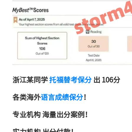
浙江某同学
托福替考保分
出 106分
各类海外
语言成绩保分
！
专业机构 海量出分案例！
实力机构 出分付款！