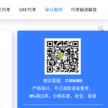
TE代考
GRE代考
保分案例
代考疑虑解答
微信客服：storm4669
严格保分，不过退款或者重考，
99%通过率，价格实惠，安全、靠谱