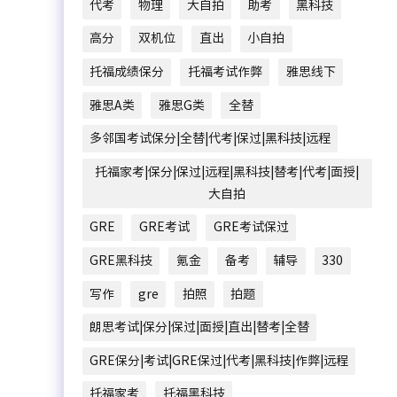
代考
物理
大自拍
助考
黑科技
高分
双机位
直出
小自拍
托福成绩保分
托福考试作弊
雅思线下
雅思A类
雅思G类
全替
多邻国考试保分|全替|代考|保过|黑科技|远程
托福家考|保分|保过|远程|黑科技|替考|代考|面授|
大自拍
GRE
GRE考试
GRE考试保过
GRE黑科技
氪金
备考
辅导
330
写作
gre
拍照
拍题
朗思考试|保分|保过|面授|直出|替考|全替
GRE保分|考试|GRE保过|代考|黑科技|作弊|远程
托福家考
托福黑科技