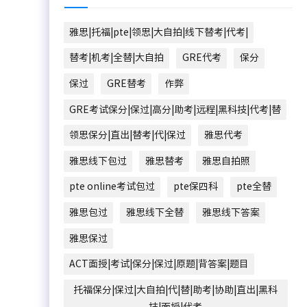
雅思|托福|pte|领思|大自拍|线下替考|代考|
替考|机考|全替|大自拍
GRE代考
保分
保过
GRE替考
作弊
GRE考试保分|保过|高分|助考|远程|黑科技|代考|替
领思保分|直出|替考|代|保过
雅思代考
雅思线下包过
雅思替考
雅思自拍照
pte online考试包过
pte保四科
pte全替
雅思包过
雅思线下全替
雅思线下答案
雅思保过
ACT面授|考试|保分|保过|原题|背答案|题目
托福保分|保过|大自拍|代|替|助考|协助|直出|黑科
技|面授|代考