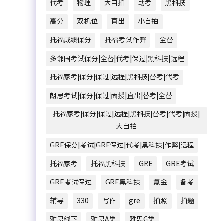
代考
物理
大自拍
助考
黑科技
高分
双机位
直出
小自拍
托福成绩保分
托福考试作弊
全替
多邻国考试保分|全替|代考|保过|黑科技|远程
托福家考|保分|保过|远程|黑科技|替考|代考
朗思考试|保分|保过|面授|直出|替考|全替
托福家考|保分|保过|远程|黑科技|替考|代考|面授|
大自拍
GRE保分|考试|GRE保过|代考|黑科技|作弊|远程
托福家考
托福黑科技
GRE
GRE考试
GRE考试保过
GRE黑科技
氪金
备考
辅导
330
写作
gre
拍照
拍题
雅思线下
雅思A类
雅思G类