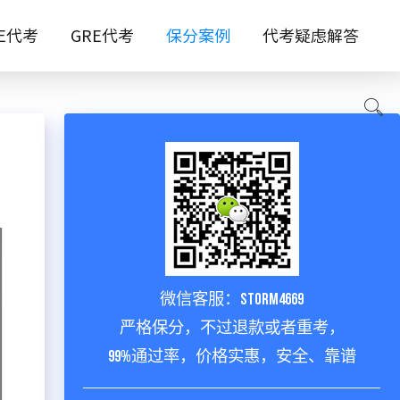
TE代考
GRE代考
保分案例
代考疑虑解答
微信客服：storm4669
严格保分，不过退款或者重考，
99%通过率，价格实惠，安全、靠谱