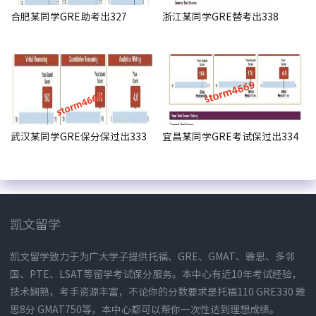
合肥某同学GRE助考出327
浙江某同学GRE替考出338
武汉某同学GRE保分保过出333
宜昌某同学GRE考试保过出334
凯文留学
凯文留学致力于为广大学子提供托福、GRE、GMAT、雅思、多邻
国、PTE、LSAT等留学考试保分服务。本中心有近10年考试经验，
技术娴熟，考手资源丰富，不论你的分数要求是托福110 GRE330 雅
思8分 GMAT750等，本中心都可以帮你一次性达到理想成绩。