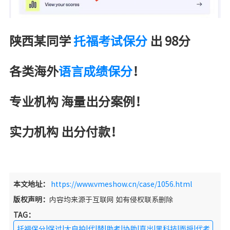
陕西某同学
托福考试保分
出 98分
各类海外
语言成绩保分
！
专业机构 海量出分案例！
实力机构 出分付款！
本文地址：
https://www.vmeshow.cn/case/1056.html
版权声明：
内容均来源于互联网 如有侵权联系删除
TAG：
托福保分|保过|大自拍|代|替|助考|协助|直出|黑科技|面授|代考