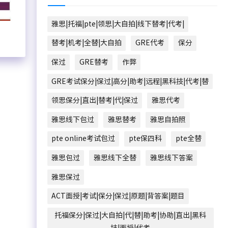
雅思|托福|pte|领思|大自拍|线下替考|代考|
替考|机考|全替|大自拍
GRE代考
保分
保过
GRE替考
作弊
GRE考试保分|保过|高分|助考|远程|黑科技|代考|替
领思保分|直出|替考|代|保过
雅思代考
雅思线下包过
雅思替考
雅思自拍照
pte online考试包过
pte保四科
pte全替
雅思包过
雅思线下全替
雅思线下答案
雅思保过
ACT面授|考试|保分|保过|原题|背答案|题目
托福保分|保过|大自拍|代|替|助考|协助|直出|黑科
技|面授|代考