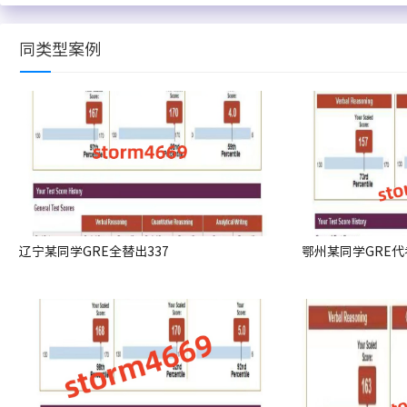
同类型案例
辽宁某同学GRE全替出337
鄂州某同学GRE代