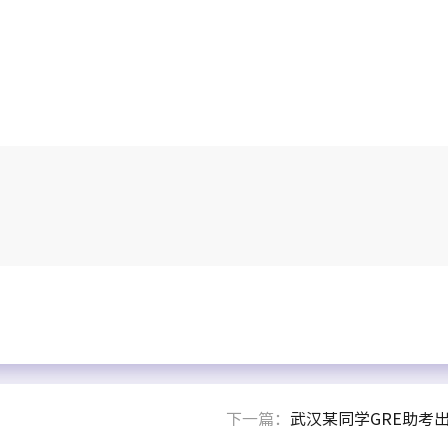
下一篇：
武汉某同学GRE助考出