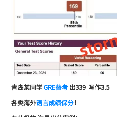
青岛某同学
GRE替考
出339 写作3.5
各类海外
语言成绩保分
！