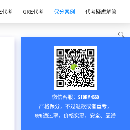
TE代考
GRE代考
保分案例
代考疑虑解答
微信客服：storm4669
严格保分，不过退款或者重考，
99%通过率，价格实惠，安全、靠谱