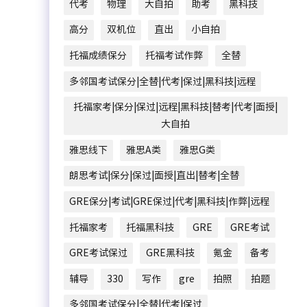
代考
物理
大自拍
助考
黑科技
高分
双机位
直出
小自拍
托福成绩保分
托福考试作弊
全替
多邻国考试保分|全替|代考|保过|黑科技|远程
托福家考|保分|保过|远程|黑科技|替考|代考|面授|
大自拍
雅思线下
雅思A类
雅思G类
朗思考试|保分|保过|面授|直出|替考|全替
GRE保分|考试|GRE保过|代考|黑科技|作弊|远程
托福家考
托福黑科技
GRE
GRE考试
GRE考试保过
GRE黑科技
氪金
备考
辅导
330
写作
gre
拍照
拍题
多邻国考试保分|全替|代考|保过