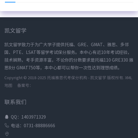
凯文留学
凯文留学致力于为广大学子提供托福、GRE、GMAT、雅思、多邻
国、PTE、LSAT等留学考试保分服务。本中心有近10年考试经验，
技术娴熟，考手资源丰富，不论你的分数要求是托福110 GRE330 雅
思8分 GMAT750等，本中心都可以帮你一次性达到理想成绩。
Copyright © 2018-2025 托福雅思代考保分机构 - 凯文留学 版权所有.
XML
地图
备案号：
联系我们
QQ：1403971329
电话：0731-88886666