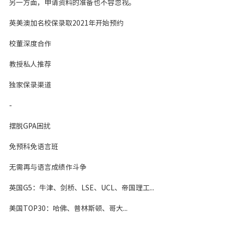
另一方面，申请资料的准备也不容忽视。
英美澳加名校保录取2021年开始预约
校董深度合作
教授私人推荐
独家保录渠道
-
摆脱GPA困扰
免预科免语言班
无需再与语言成绩作斗争
英国G5：牛津、剑桥、LSE、UCL、帝国理工...
美国TOP30：哈佛、普林斯顿、哥大...