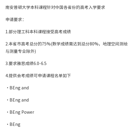
南安普顿大学本科课程针对中国各省份的高考入学要求
申请要求：
1.部分理工科本科课程接受高考成绩
2.本省市高考总分的75%(数学成绩需达到总分80%，地理空间测绘
与测量专业除外)
3.要求雅思成绩6.0-6.5
4.提供会考成绩可申请课程名单如下
・BEng and
・BEng and
・BEng Power
・BEng