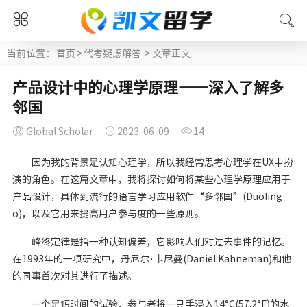
当前位置：
首页
>
代考疑虑解答
> 文章正文
产品设计中的心理学原理——深入了解多
邻国
Global Scholar
2023-06-09
14
因为我的背景是认知心理学，所以我经常思考心理学在UX中扮
演的角色。在这篇文章中，我将探讨如何将某些心理学原理应用于
产品设计，具体到流行的语言学习应用软件“多邻国”(Duoling
o)，以及它用来提高用户参与度的一些原则。
峰终定律是指一种认知偏差，它影响人们对过去事件的记忆。
在1993年的一项研究中，丹尼尔·卡尼曼(Daniel Kahneman)和他
的同事首次对其进行了描述。
一个是短时间的试验，参与者将一只手浸入14°C(57.2°F)的水