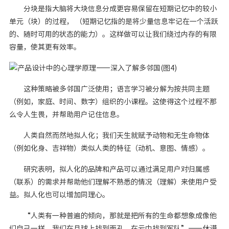
分块是指大脑将大块信息分成更容易保留在短期记忆中的较小
单元（块）的过程， （短期记忆指的是将少量信息牢记在一个活跃
的、随时可用的状态的能力）。这样做可以让我们绕过内存的有限
容量，使其更有效率。
这种策略被多邻国广泛使用；语言学习被分解为按共同主题
（例如，家庭、时间、数字）组织的小课程。这使得这个过程不那
么令人生畏，并帮助用户记住信息。
人类自然而然地拟人化；我们天生就赋予动物和无生命物体
（例如化身、吉祥物）类似人类的特征（动机、意图、情感）。
研究表明，拟人化的品牌和产品可以通过满足用户对归属感
（联系）的需求并帮助他们理解不熟悉的情况（理解）来使用户受
益。拟人化也可以增加同理心。
“人类有一种普遍的倾向，那就是把所有的生命都想象成像他
们自己一样。我们在月球上找到面孔，在云中找到军队”——休谟