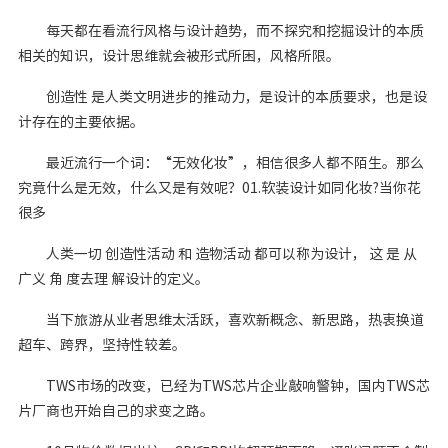
每天都在看流行风格与设计趋势，而不探究和挖掘设计的本质
相关的知识，设计思维就会被形式所困，风格所限。
创造性 是人类文明进步的推动力，是设计的本质要求，也是设
计存在的主要依据。
最近流行一个词：“无效化妆”，相信很多人都不陌生。那么
究竟什么是无效，什么又是有效呢？01.软装设计如同化妆?当你花
很多
人类一切 创造性活动 和 造物活动 都可以称为设计， 这 是 从
广义 角 度去理 解设计的定义。
当下旅游从业者思维太活跃，喜欢新概念、新思路，热衷换道
超车、跨界，坚持性较差。
TWS市场的改变，已经为TWS芯片企业敲响警钟，国内TWS芯
片厂商也开始自己的求变之路。