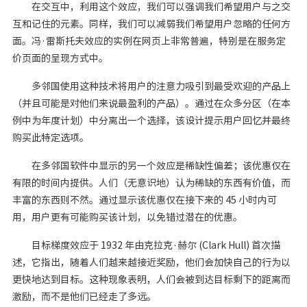
在交互中，利用这个效应，我们可以强调我们希望用户与之交
互和记住的元素。同样，我们可以减弱我们希望用户忽略的任何方
面。冯·雷斯托夫效应的实例在网页上非常普遍，特别是在服务定
价页面的呈现方式中。
多邻国使用这种技术将用户的注意力吸引到最受欢迎的产品上
（并且可能是对他们来说最盈利的产品）。通过在众多分区（在本
例中为年度计划）中分离出一个选择，该设计提示用户回忆并最终
购买此特定选项。
在多邻国软件中显示的另一个效应是稀缺性偏差；该优惠仅在
有限的时间内提供。人们（无意识地）认为稀缺的东西有价值，而
丰富的东西则不然。通过显示该优惠仅在接下来的 45 小时内可
用，用户更有可能购买该计划，以免错过潜在的优惠。
目标梯度效应于 1932 年由克拉克·赫尔 (Clark Hull) 首次描
述，它指出，随着人们越来越接近奖励，他们会加快自己的行为以
更快地达到目标。这种现象表明，人们会被到达目标剩下的距离而
激励，而不是他们已经走了多远。