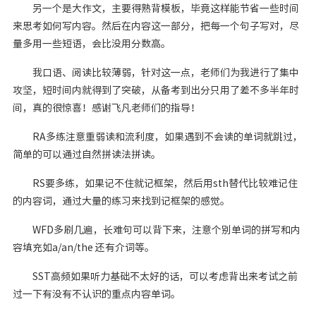
另一个是大作文，主要得熟背模板，毕竟这样能节省一些时间
来思考如何写内容。然后在内容这一部分，把每一个句子写对，尽
量多用一些短语，会比没用分数高。
我口语、阅读比较薄弱，针对这一点，老师们为我进行了集中
攻坚，短时间内就得到了突破，从备考到出分只用了差不多半年时
间，真的很惊喜！感谢飞凡老师们的指导！
RA多练注意重弱读和流利度，如果遇到不会读的单词就跳过，
简单的可以通过⾃然拼读法拼读。
RS要多练，如果记不住就记框架，然后⽤sth替代⽐较难记住
的内容词，通过⼤量的练习来找到记框架的感觉。
WFD多刷⼏遍，⻓难句可以背下来，注意个别单词的拼写和内
容填充如a/an/the 还有介词等。
SST⾼频如果听⼒基础不太好的话，可以考虑背出来考试之前
过⼀下有没有不认识的重点内容单词。