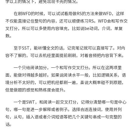
字以上的情况下，避免出现卡壳的情况。
在刷WFD的时候，可以试试看用做RS的方法来做WFD，这样
不仅能直接记住整句的内容，还可以顺便练习RS。WFD会和写作交
叉打分，所以可以多使用内容填充，比如说be动词，介词，单复
数。
至于SST，能听懂全文的话，记完笔记就可以直接写了。对内
容不了解的，可以去机经里面提前刷刷，对着音频把内容背下来。
一个只给阅读加分，一个和写作交叉打分。所以在这两项里
面，能做对得越多越好。如果说阅读水平一般，比如逻辑关系，语
境分析不太好的，可以把机经都刷一遍，虽说大概率碰不到原题，
但是做题的感觉和熟练度会提升。
一个是SWT，和阅读一起交叉打分，记得分清楚哪一句是中心
句，哪一句是进一步解释或者例子。选择合适连接词，使用并列
句，从句，插入语或者介词短语等把几个关键句串成一句完整的
话。