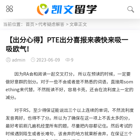
当前位置：
首页
>
代考疑虑解答
> 文章正文
【出分心得】PTE出分喜报来袭快来吸一
吸欧气！
admin
2023-06-09
9
因为RA会和阅读一起交叉打分， 所以在预读的时候，一定要
做好意群的划分。对于一些不会或者是不熟悉的词语，直接用som
ething来代替，不然既读不好，容易卡壳，还会在流利度上一定的
减分。
对于RS，至少得保证能说出三个以上连续的单词，不然流利度
发音再好，也得不了分。所以为了确保在这一项上不丢太多的分，
最好考前刷几遍机经里所有的题，尽量把内容都记住。然后考试的
时候遇到陌生或者长难句，该舍弃的地方就果断舍弃，在保证三个