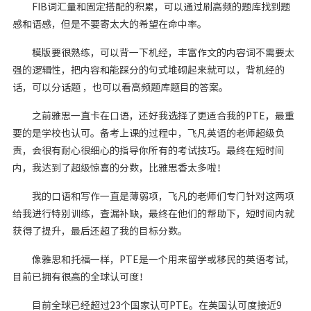
FIB词汇量和固定搭配的积累，可以通过刷⾼频的题库找到题
感和语感，但是不要寄太⼤的希望在命中率。
模版要很熟练，可以背⼀下机经，丰富作⽂的内容词不需要太
强的逻辑性，把内容和能踩分的句式堆砌起来就可以，背机经的
话，可以分话题 ，也可以看⾼频题库题⽬的答案。
之前雅思一直卡在口语，还好我选择了更适合我的PTE，最重
要的是学校也认可。备考上课的过程中，飞凡英语的老师超级负
责，会很有耐心很细心的指导你所有的考试技巧。最终在短时间
内，我达到了超级惊喜的分数，比雅思香太多啦！
我的口语和写作一直是薄弱项，飞凡的老师们专门针对这两项
给我进行特别训练，查漏补缺，最终在他们的帮助下，短时间内就
获得了提升，最后还超了我的目标分数。
像雅思和托福一样，PTE是一个用来留学或移民的英语考试，
目前已拥有很高的全球认可度！
目前全球已经超过23个国家认可PTE。在英国认可度接近9