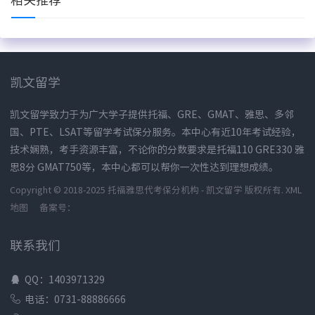
凯文留学
凯文留学致力于为广大学子提供托福、GRE、GMAT、雅思、多邻
国、PTE、LSAT等留学考试保分服务。本中心有近10年考试经验，
技术娴熟，考手资源丰富，不论你的分数要求是托福110 GRE330 雅
思8分 GMAT750等，本中心都可以帮你一次性达到理想成绩。
Copyright © 2018-2025 托福雅思代考保分机构 - 凯文留学 版权所有.
XML
地图
备案号：
联系我们
QQ：1403971329
电话：0731-88886666