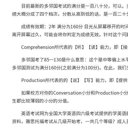
目前最新的多邻国考试的满分是一百八十分，可以。多
绩大概分成了四个档次，分数从高到低的话，是一百二十
成绩有效期：2年 满分为160分 目光从屏幕移开的时
离开屏幕过久，可能会将你判定为成绩无效。针对这个问
Comprehension所代表的【听】【读】能力，即
多邻国考了85一130是什么意思：这个是中等偏上水平哦
多邻国测试为满分160分(之前满分为100分)。在此，
Production所代表的的【说】【写】能力，即【提
如果校方对你的Conversation小分和Product
生都比较薄弱的小分的分值。
英语考试网为全国大学英语四六级考试提供的学英语的
资料，雅思托福考试从几级开始考，一共几个等级？成人