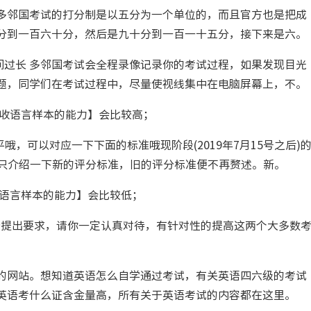
邻国考试的打分制是以五分为一个单位的，而且官方也是把成
分到一百六十分，然后是九十分到一百一十五分，接下来是六。
间过长 多邻国考试会全程录像记录你的考试过程，如果发现目光
题，同学们在考试过程中，尽量使视线集中在电脑屏幕上，不。
【接收语言样本的能力】会比较高；
，可以对应一下下面的标准哦现阶段(2019年7月15号之后)
我们只介绍一下新的评分标准，旧的评分标准便不再赘述。新。
供语言样本的能力】会比较低；
ion小分提出要求，请你一定认真对待，有针对性的提高这两个大多数
网站。想知道英语怎么自学通过考试，有关英语四六级的考试
英语考什么证含金量高，所有关于英语考试的内容都在这里。