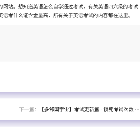
网站。想知道英语怎么自学通过考试，有关英语四六级的考试
英语考什么证含金量高，所有关于英语考试的内容都在这里。
下一篇：
【多邻国宇宙】考试更新篇 - 锁死考试次数 —— 30天之内最多只能购买3次无论这3次出不出分认不认证