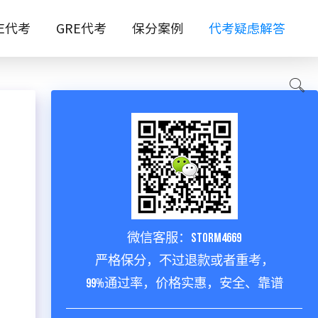
TE代考
GRE代考
保分案例
代考疑虑解答
微信客服：storm4669
严格保分，不过退款或者重考，
99%通过率，价格实惠，安全、靠谱