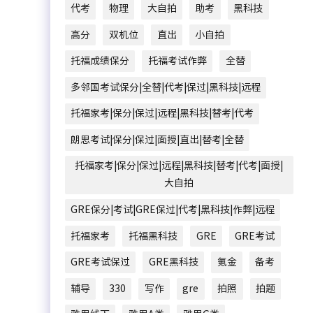
代考
物理
大自拍
助考
黑科技
高分
双机位
直出
小自拍
托福成绩保分
托福考试作弊
全替
多邻国考试保分|全替|代考|保过|黑科技|远程
托福家考|保分|保过|远程|黑科技|替考|代考
朗思考试|保分|保过|面授|直出|替考|全替
托福家考|保分|保过|远程|黑科技|替考|代考|面授|
大自拍
GRE保分|考试|GRE保过|代考|黑科技|作弊|远程
托福家考
托福黑科技
GRE
GRE考试
GRE考试保过
GRE黑科技
氪金
备考
辅导
330
写作
gre
拍照
拍题