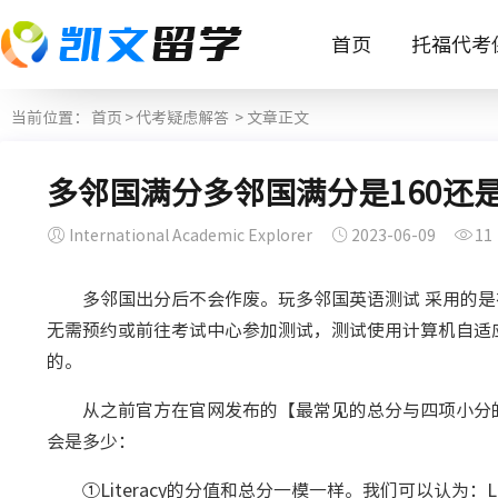
首页
托福代考
当前位置：
首页
>
代考疑虑解答
> 文章正文
多邻国满分多邻国满分是160还是
International Academic Explorer
2023-06-09
11
多邻国出分后不会作废。玩多邻国英语测试 采用的是
无需预约或前往考试中心参加测试，测试使用计算机自适
的。
从之前官方在官网发布的【最常见的总分与四项小分的
会是多少：
①Literacy的分值和总分一模一样。我们可以认为：Lit